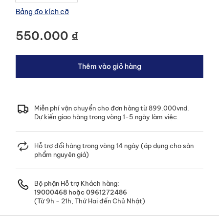
Bảng đo kích cỡ
HÀNG MỚI VỀ
550.000 ₫
Trẻ sơ sinh
BST MỚI NHẤT
Xem ngay !
HÀNG MỚI VỀ
Thêm vào giỏ hàng
Xem ngay!
Trẻ em Nam
HÀNG MỚI VỀ
Xem ngay !
Bé trai
Miễn phí vận chuyển cho đơn hàng từ 899.000vnd.
HÀNG MỚI VỀ
HÀNG MỚI VỀ
Dự kiến giao hàng trong vòng 1-5 ngày làm việc.
Xem ngay !
Trẻ em Nữ
Bé gái
Hỗ trợ đổi hàng trong vòng 14 ngày (áp dụng cho sản
Xem ngay !
Xem ngay !
phẩm nguyên giá)
Bộ phận Hỗ trợ Khách hàng:
19000468
hoặc
0961272486
(Từ 9h - 21h, Thứ Hai đến Chủ Nhật)