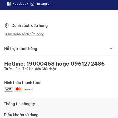
n
Facebook
Instagram
h
ậ
n
b
Danh sách cửa hàng
ả
n
Xem danh sách cửa hàng
t
i
n
Hỗ trợ khách hàng
c
ủ
a
Hotline:
19000468
hoặc
0961272486
c
Từ 9h -21h, Thứ Hai đến Chủ Nhật
h
ú
n
Hình thức thanh toán
g
t
ô
i
:
Thông tin công ty
Điều khoản sử dụng