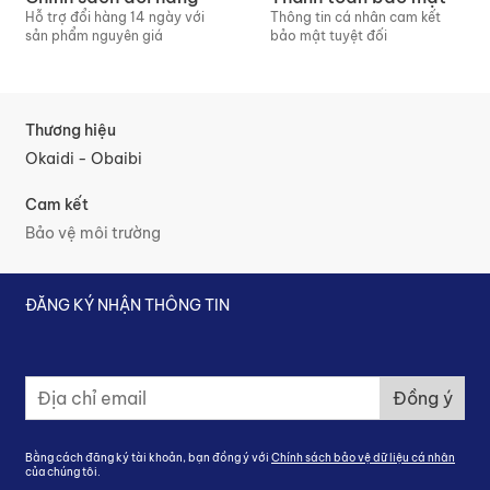
Hỗ trợ đổi hàng 14 ngày với
Thông tin cá nhân cam kết
sản phẩm nguyên giá
bảo mật tuyệt đối
Thương hiệu
Okaidi - Obaibi
Cam kết
Bảo vệ môi trường
ĐĂNG KÝ NHẬN THÔNG TIN
Đ
Đồng ý
ă
n
g
Bằng cách đăng ký tài khoản, bạn đồng ý với
Chính sách bảo vệ dữ liệu cá nhân
k
của chúng tôi.
ý