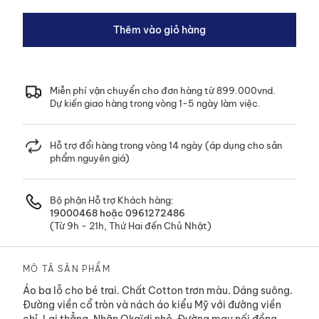
HÀNG MỚI VỀ
Thêm vào giỏ hàng
Trẻ sơ sinh
BST MỚI NHẤT
Xem ngay !
Miễn phí vận chuyển cho đơn hàng từ 899.000vnd.
HÀNG MỚI VỀ
Dự kiến giao hàng trong vòng 1-5 ngày làm việc.
Xem ngay!
Trẻ em Nam
HÀNG MỚI VỀ
Hỗ trợ đổi hàng trong vòng 14 ngày (áp dụng cho sản
Xem ngay !
Bé trai
phẩm nguyên giá)
HÀNG MỚI VỀ
HÀNG MỚI VỀ
Xem ngay !
Trẻ em Nữ
Bé gái
Bộ phận Hỗ trợ Khách hàng:
19000468
hoặc
0961272486
Xem ngay !
Xem ngay !
(Từ 9h - 21h, Thứ Hai đến Chủ Nhật)
MÔ TẢ SẢN PHẨM
Áo ba lỗ cho bé trai. Chất Cotton trơn màu. Dáng suông.
Đường viền cổ tròn và nách áo kiểu Mỹ với đường viền
chỉ. Lai thẳng. Nhãn Okaïdi nhỏ. Đường may nối đồng