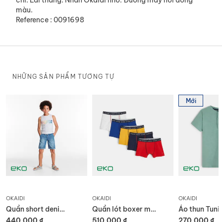
màu.
Reference : 0091698
NHỮNG SẢN PHẨM TƯƠNG TỰ
Mới
OKAIDI
OKAIDI
OKAIDI
Quần short denim bermuda
Quần lót boxer màu sắc (set 5 chiếc)
440.000 ₫
510.000 ₫
270.000 ₫