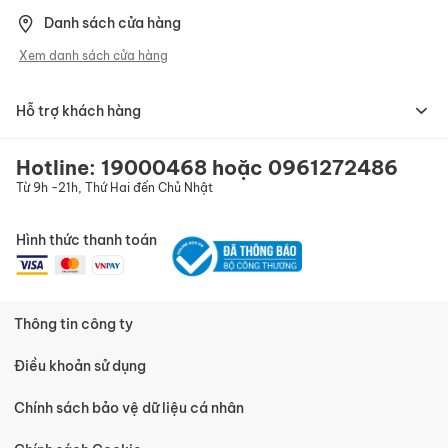
b
Danh sách cửa hàng
ả
n
Xem danh sách cửa hàng
t
i
n
Hỗ trợ khách hàng
c
ủ
a
Hotline:
19000468
hoặc
0961272486
c
Từ 9h -21h, Thứ Hai đến Chủ Nhật
h
ú
n
Hình thức thanh toán
g
t
ô
i
:
Thông tin công ty
Điều khoản sử dụng
Chính sách bảo vệ dữ liệu cá nhân