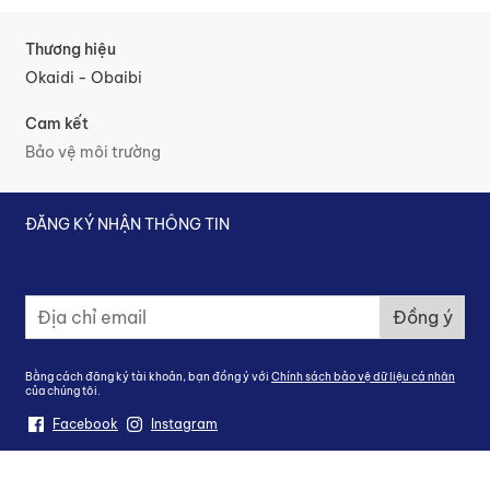
Thương hiệu
Okaidi - Obaibi
Cam kết
Bảo vệ môi trường
ĐĂNG KÝ NHẬN THÔNG TIN
Đ
Đồng ý
ă
n
g
Bằng cách đăng ký tài khoản, bạn đồng ý với
Chính sách bảo vệ dữ liệu cá nhân
k
của chúng tôi.
ý
n
Facebook
Instagram
h
ậ
n