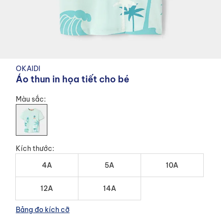
Quần short & Chân váy
Đồ ngủ
Quần short & Chân váy
Giày dép
Đồ ngủ
Đồ ngủ
Áo sweater & Cardigan
Áo khoác
Phụ kiện Trẻ sơ sinh
Áo khoác
Áo sweater & Cardigan
Chuyển
OKAIDI
đến
Trang phục mùa hè cho bé
Đồ chơi Trẻ sơ sinh
Áo khoác
Áo sweater & Cardigan
Áo khoác
Quần nỉ
Áo thun in họa tiết cho bé
phần
đầu
Áo phông cho bé chỉ từ 119,000 VND
Màu sắc
Áo sweater & Cardigan
Quần nỉ
Áo sweater & Cardigan
Đồ lót & Đồ bơi
của
thư
viện
Quần nỉ
Đồ lót & Đồ bơi
Quần nỉ
Phụ kiện Trẻ em Nam
hình
ảnh
Đồ lót & Đồ bơi
Phụ kiện Bé trai
Đồ lót & Đồ bơi
Kích thước
HÀNG MỚI VỀ
4A
5A
10A
Giày dép
Phụ kiện Bé gái
Phụ kiện Trẻ em Nữ
12A
14A
Xem ngay !
Bảng đo kích cỡ