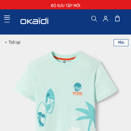
Đăng ký thành viên và nhập mã OKAIDI - Giảm 10% đơn đầu tiên
MIỄN PHÍ VẬN CHUYỂN CHO ĐƠN HÀNG TỪ 899,000 VNĐ
BỘ SƯU TẬP MỚI
menu
Chuyển
BST mới
Trẻ sơ sinh
Bé gái
Bé trai
Trẻ em - Nữ
Trẻ em - Nam
Giày dép
<
Trở lại
Mới
đến
3 - 24 tháng
3 - 24 tháng
size 18 - 39
0-12 tháng
2 - 14 tuổi
2 - 14 tuổi
phần
đầu
TOÀN BỘ GIÀY DÉP
Toàn bộ sản phẩm
TOÀN BỘ QUẦN ÁO
TOÀN BỘ QUẦN ÁO
TOÀN BỘ QUẦN ÁO
TOÀN BỘ QUẦN ÁO
TOÀN BỘ QUẦN ÁO
của
thư
Giày cho Trẻ sơ sinh
viện
Trẻ sơ sinh
Bộ liền thân & Yếm
Đầm & Bộ liền
Bộ liền thân & Yếm
Đầm & Bộ liền
Áo sơ mi
hình
ảnh
Giày cho Bé gái (size 18 - 24)
Bé gái
Đồ ngủ
Áo sơ mi & Áo kiểu
Áo sơ mi
Áo sơ mi & Áo kiểu
Áo thun & Polo
Giày cho Bé trai (size 18 - 24)
Bé trai
Áo thun & Áo kiểu
Áo phông
Áo phông & Polo
Áo thun
Quần dài & Quần short
Giày cho Trẻ em - Nữ (size 25 - 39)
Trẻ em - Nữ
Quần dài & Quần short
Quần dài & Quần jeans
Quần dài & Quần short
Quần dài & Quần jeans
Đồ ngủ
Giày cho Trẻ em - Nam (size 25 - 39)
Trẻ em - Nam