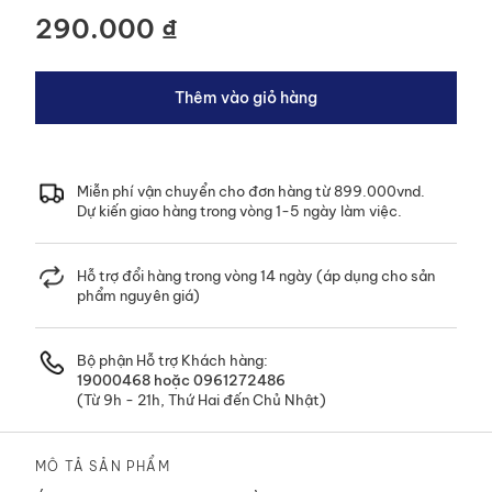
290.000 ₫
HÀNG MỚI VỀ
Trẻ sơ sinh
Thêm vào giỏ hàng
BST MỚI NHẤT
Xem ngay !
HÀNG MỚI VỀ
Xem ngay!
Trẻ em Nam
Miễn phí vận chuyển cho đơn hàng từ 899.000vnd.
HÀNG MỚI VỀ
Dự kiến giao hàng trong vòng 1-5 ngày làm việc.
Xem ngay !
Bé trai
HÀNG MỚI VỀ
HÀNG MỚI VỀ
Hỗ trợ đổi hàng trong vòng 14 ngày (áp dụng cho sản
Xem ngay !
Trẻ em Nữ
Bé gái
phẩm nguyên giá)
Xem ngay !
Xem ngay !
Bộ phận Hỗ trợ Khách hàng:
19000468
hoặc
0961272486
(Từ 9h - 21h, Thứ Hai đến Chủ Nhật)
MÔ TẢ SẢN PHẨM