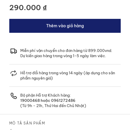
290.000 ₫
HÀNG MỚI VỀ
Trẻ sơ sinh
Thêm vào giỏ hàng
BST MỚI NHẤT
Xem ngay !
HÀNG MỚI VỀ
Xem ngay!
Trẻ em Nam
Miễn phí vận chuyển cho đơn hàng từ 899.000vnd.
HÀNG MỚI VỀ
Dự kiến giao hàng trong vòng 1-5 ngày làm việc.
Xem ngay !
Bé trai
HÀNG MỚI VỀ
HÀNG MỚI VỀ
Hỗ trợ đổi hàng trong vòng 14 ngày (áp dụng cho sản
Xem ngay !
Trẻ em Nữ
Bé gái
phẩm nguyên giá)
Xem ngay !
Xem ngay !
Bộ phận Hỗ trợ Khách hàng:
19000468
hoặc
0961272486
(Từ 9h - 21h, Thứ Hai đến Chủ Nhật)
MÔ TẢ SẢN PHẨM