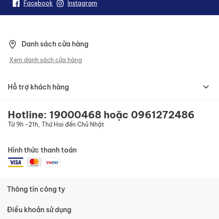
n
Facebook
Instagram
h
ậ
n
b
Danh sách cửa hàng
ả
n
Xem danh sách cửa hàng
t
i
n
Hỗ trợ khách hàng
c
ủ
a
Hotline:
19000468
hoặc
0961272486
c
Từ 9h -21h, Thứ Hai đến Chủ Nhật
h
ú
n
Hình thức thanh toán
g
t
ô
i
:
Thông tin công ty
Điều khoản sử dụng