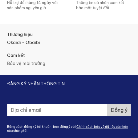
Hỗ trợ đổi hàng 14 ngày với
Thông tin cá nhân cam kết
sản phẩm nguyên giá
bảo mật tuyệt đối
Thương hiệu
Okaidi - Obaibi
Cam kết
Bảo vệ môi trường
ĐĂNG KÝ NHẬN THÔNG TIN
Đ
Đồng ý
ă
n
g
Bằng cách đăng ký tài khoản, bạn đồng ý với
Chính sách bảo vệ dữ liệu cá nhân
k
của chúng tôi.
ý